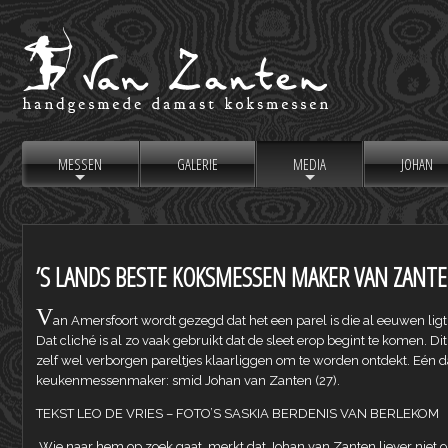
MESSEN
GALERIE
MEDIA
JOHAN
+
+
’S LANDS BESTE KOKSMESSEN MAKER VAN ZANTE
V
an Amersfoort wordt gezegd dat het een parel is die al eeuwen lig
Dat cliché is al zo vaak gebruikt dat de sleet erop begint te komen. Di
zelf wel verborgen pareltjes klaarliggen om te worden ontdekt. Eén da
keukenmessenmaker: smid Johan van Zanten (27).
TEKST LEO DE VRIES – FOTO’S SASKIA BERDENIS VAN BERLEKOM
Wie naar hem op zoek gaat, merkt dat Johan van Zanten liever niet on