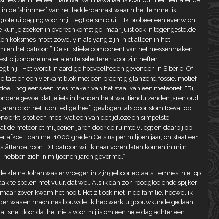
oksmes zien met een handvat van Hawaiiaans koahout. Het herhalende
g in de ‘shimmer’ van het ladderdamast waarin het lemmet is
ote uitdaging voor mij,” legt de smid uit. “Ik probeer een evenwicht
e kun je zoeken in overeenkomstige, maar juist ook in tegengestelde
Een koksmes moet zowel yin als yang zijn, niet alleen in het
rm en het patroon.” De artistieke component van het messenmaken
t bijzondere materialen te selecteren voor zijn heften.
t hij. “Het wordt in aardige hoeveelheden gevonden in Siberië. Of,
bakje tast en een vierkant blok met een prachtig glanzend fossiel motief
doel: nog eens een mes maken van het staal van een meteoriet. “Bij
ndere gevoel dat je iets in handen hebt wat tienduizenden jaren oud
 jaren door het luchtledige heeft gevlogen, als door stom toeval op
rwerkt is tot een mes, wat een van de tijdloze en simpelste
at de meteoriet miljoenen jaren door de ruimte vliegt en daarbij op
ler afkoelt dan met 1000 graden Celsius per miljoen jaar, ontstaat een
tättenpatroon. Dit patroon wil ik naar voren laten komen in mijn
jn, hebben zich in miljoenen jaren gevormd.”
 de kleine Johan was er vroeger, in zijn geboorteplaats Eemnes, niet op
aak te spelen met vuur, dat wel. Als ik dan zo’n roodgloeiende spijker
 maar zover kwam het nooit. Het zit ook niet in de familie, hoewel ik
vinder was en machines bouwde. Ik heb werktuigbouwkunde gedaan
l snel door dat het niets voor mij is om een hele dag achter een