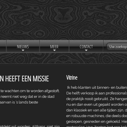
NIEUWS
MEER
CONTACT
+
+
+
N HEEFT EEN MISSIE
Vitrine
Ik heb klanten uit binnen- en buite
t te wachten om te worden afgestoft.
De helft verkoop ik aan professiona
t neemt niet weg dat er in de stad
de praktijk nooit gebruikt. Ze hange
arvan is ’s lands beste
nu en dan even uit gepakt worden 
dan klassiek en van alle tijden zijn,
en robuuste machines, die deels doo
geslepen, gesneden en gekoeld. Hi
tdekt wil worden. Althans, niet zijn