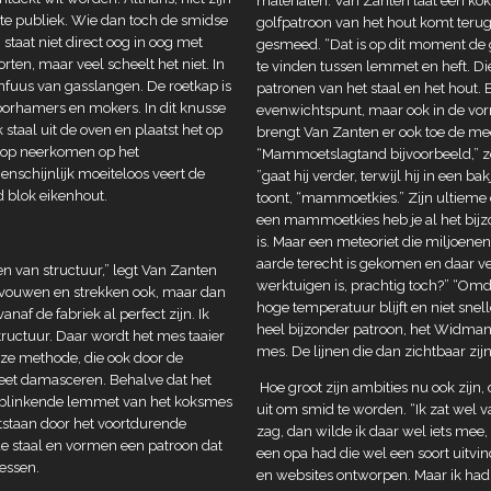
materialen. Van Zanten laat een k
ote publiek. Wie dan toch de smidse
golfpatroon van het hout komt teru
 staat niet direct oog in oog met
gesmeed. “Dat is op dit moment de gr
en, maar veel scheelt het niet. In
te vinden tussen lemmet en heft. Di
nfuus van gasslangen. De roetkap is
patronen van het staal en het hout. 
orhamers en mokers. In dit knusse
evenwichtspunt, maar ook in de vo
taal uit de oven en plaatst het op
brengt Van Zanten er ook toe de mees
rkop neerkomen op het
“Mammoetslagtand bijvoorbeeld,” zeg
genschijnlijk moeiteloos veert de
”gaat hij verder, terwijl hij in een 
 blok eikenhout.
toont, “mammoetkies.” Zijn ultieme 
een mammoetkies heb je al het bijzo
is. Maar een meteoriet die miljoenen
aarde terecht is gekomen en daar ve
en van structuur,” legt Van Zanten
werktuigen is, prachtig toch?” “Omd
 vouwen en strekken ook, maar dan
hoge temperatuur blijft en niet snel
af de fabriek al perfect zijn. Ik
heel bijzonder patroon, het Widmans
tructuur. Daar wordt het mes taaier
mes. De lijnen die dan zichtbaar zi
eze methode, die ook door de
et damasceren. Behalve dat het
Hoe groot zijn ambities nu ook zijn,
et blinkende lemmet van het koksmes
uit om smid te worden. “Ik zat wel v
ontstaan door het voortdurende
zag, dan wilde ik daar wel iets mee,
e staal en vormen een patroon dat
een opa had die wel een soort uit
essen.
en websites ontworpen. Maar ik had a