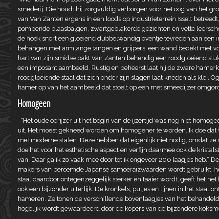
smederij. Die houdt hij zorgvuldig verborgen voor het oog van het gr
van Van Zanten ergens in een loods op industrieterrein Isselt betreedt,
pompende blaasbalgen, zwartgeblakerde gezichten en vette leerschort
de hoek snort een gloeiend dubbelwandig oventje tevreden aan een i
behangen met armlange tangen en grijpers, een wand bedekt met vo
hart van zijn smidse pakt Van Zanten behendig een roodgloeiend stuk s
een imposant aambeeld. Rustig en beheerst laat hij de zware hame
roodgloeiende staal dat zich onder zijn slagen laat kneden als klei. O
hamer op van het aambeeld dat stoelt op een met smeedijzer omgord
Homogeen
“Het oude oerijzer uit het begin van de ijzertijd was nog niet homoge
uit. Het moest gekneed worden om homogener te worden. Ik doe dat
met moderne stalen. Deze hebben dat eigenlijk niet nodig, omdat ze van
doe het voor het esthetische aspect en verfijn daarmee ook de kristals
van. Daar ga ik zo vaak mee door tot ik ongeveer 200 laagjes heb.” D
makers van beroemde Japanse samoeraizwaarden wordt gebruikt, he
staal daardoor ontegenzeggelijk sterker en taaier wordt, geeft het h
ook een bijzonder uiterlijk. De kronkels, putjes en lijnen in het staal 
hameren. Ze tonen de verschillende bovenlaagjes van het behandeld
hogelijk wordt gewaardeerd door de kopers van de bijzondere koksm