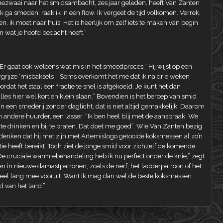
ezwaai naar het smidsambacht, zes jaar geleden, heeft Van Zanten
 ga smeden, raak ik in een flow. Ik vergeet de tijd volkomen. Verrek,
en, ik moet naar huis. Het is heerlijk om zelf iets te maken van begin
en wat je hoofd bedacht heeft.”
Er gaat ook weleens wat mis in het smeedproces.” Hij wijst op een
grijze ‘misbaksels’. “Soms overkomt het me dat ik na drie weken
at het staal een fractie te snel is afgekoeld. Je kunt het dan
les hier wel kort en klein slaan.” Bovendien is het beroep van smid
 een smederij zonder daglicht, dat is niet altijd gemakkelijk. Daarom
en andere huurder, een lasser. “Ik ben heel blij met de aanspraak. We
 te drinken en bij te praten. Dat doet me goed”. Wie Van Zanten bezig
te denken dat hij met zijn met Artemislogo getooide koksmessen al zo’n
tie heeft bereikt. Toch ziet de jonge smid voor zichzelf de komende
De cruciale warmtebehandeling heb ik nu perfect onder de knie,” zegt
n in nieuwe damastpatronen, zoals de nerf, het ladderpatroon of het
heel lang mee vooruit. Want ik mag dan wel de beste koksmessen
d van het land.”