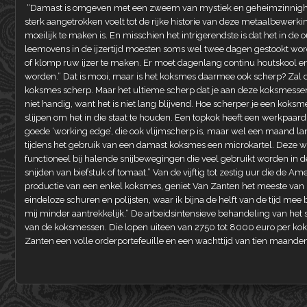
“Damast is omgeven met een zweem van mystiek en geheimzinnighei
sterk aangetrokken voelt tot de rijke historie van deze metaalbewerkin
moeilijk te maken is. En misschien het intrigerendste is dat het in d
leemovens in de ijzertijd moesten soms wel twee dagen gestookt word
of klomp ruw ijzer te maken. Er moet dagenlang continu houtskool en 
worden.” Dat is mooi, maar is het koksmes daarmee ook scherp? Zal de
koksmes scherp. Maar het ultieme scherp dat je aan deze koksmessen k
niet handig, want het is niet lang blijvend. Hoe scherper je een koksm
slijpen om het in die staat te houden. Een topkok heeft een werkpaard
goede ‘working edge’, die ook vlijmscherp is, maar wel een maand lan
tijdens het gebruik van een damast koksmes een microkartel. Deze we
functioneel bij halende snijbewegingen die veel gebruikt worden in de
snijden van biefstuk of tomaat.” Van de vijftig tot zestig uur die de A
productie van een enkel koksmes, geniet Van Zanten het meeste van 
eindeloze schuren en polijsten, waar ik bijna de helft van de tijd mee
mij minder aantrekkelijk.” De arbeidsintensieve behandeling van het s
van de koksmessen. Die lopen uiteen van 2750 tot 8000 euro per ko
Zanten een volle orderportefeuille en een wachttijd van tien maanden