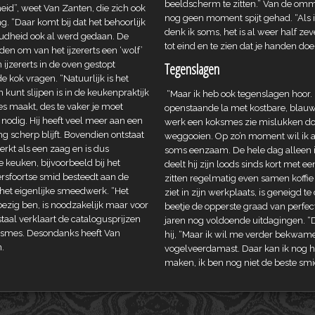
beeldscherm te zitten.” Van de omm
d”, weet Van Zanten, die zich ook
nog geen moment spijt gehad. “Als ik
g. “Daar komt bij dat het behoorlijk
denk ik soms, het is al weer half zev
e oudheid ook al werd gedaan. De
tot eind en te zien dat je handen do
en om van het ijzererts een ‘wolf’
ijzererts in de oven gestopt
Tegenslagen
 kok vragen. “Natuurlijk is het
unt slijpen is in de keukenpraktijk
“Maar ik heb ook tegenslagen hoor. 
es maakt, des te vaker je moet
openstaande la met kostbare, blauw
 nodig. Hij heeft veel meer aan een
werk een koksmes zie mislukken doord
g scherp blijft. Bovendien ontstaat
weggooien. Op zo’n moment wil ik al
rkt als een zaag en is dus
soms eenzaam. De hele dag alleen in
 keuken, bijvoorbeeld bij het
deelt hij zijn loods sinds kort met e
mersfoortse smid besteedt aan de
zitten regelmatig even samen koffie
het eigenlijke smeedwerk. “Het
ziet in zijn werkplaats, is geneigd 
 bezig ben, is noodzakelijk maar voor
beetje de opperste graad van perfec
taal verklaart de catalogusprijzen
jaren nog voldoende uitdagingen. “
ksmes. Desondanks heeft Van
hij, “Maar ik wil me verder bekwame
.
vogelveerdamast. Daar kan ik nog 
maken, ik ben nog niet de beste smi