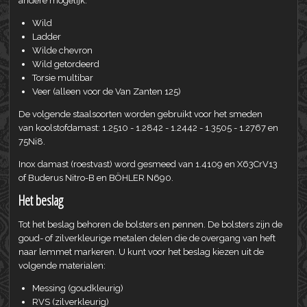
andere mogelijk:
Wild
Ladder
Wilde chevron
Wild getordeerd
Torsie multibar
Veer (alleen voor de Van Zanten 125)
De volgende staalsoorten worden gebruikt voor het smeden
van koolstofdamast: 1.2510 - 1.2842 - 1.2442 - 1.3505 - 1.2767 en
75Ni8.
Inox damast (roestvast) word gesmeed van 1.4109 en X63CrV13
of Buderus Nitro-B en BÖHLER N690.
Het beslag
Tot het beslag behoren de bolsters en pennen. De bolsters zijn de
goud- of zilverkleurige metalen delen die de overgang van heft
naar lemmet markeren. U kunt voor het beslag kiezen uit de
volgende materialen:
Messing (goudkleurig)
RVS (zilverkleurig)