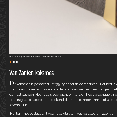
het heft is gemaakt van rozenhout uit Honduras
•
•
•
Van Zanten koksmes
D
it koksmes is gesmeed uit 235 lagen torsie damaststaal. Het heft is
Honduras. Torsen is draaien om de lengte as van het mes, dit geeft het
damast patroon. Het hout is zeer dicht en hard en heeft prachtige lijne
hout is gestabiliseerd, dat betekend dat het niet meer krimpt of werk
levensduur.
Het lemmet bestaat uit twee holle vlakken wat resulteert in zeer licht 