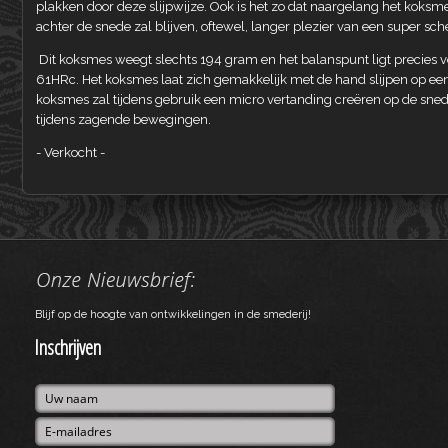
plakken door deze slijpwijze. Ook is het zo dat naargelang het koksm
achter de snede zal blijven, oftewel, langer plezier van een super sc
Dit koksmes weegt slechts 194 gram en het balanspunt ligt precies vo
61HRc. Het koksmes laat zich gemakkelijk met de hand slijpen op een 
koksmes zal tijdens gebruik een micro vertanding creëren op de snede
tijdens zagende bewegingen.
- Verkocht -
Blijf op de hoogte van ontwikkelingen in de smederij!
Inschrijven