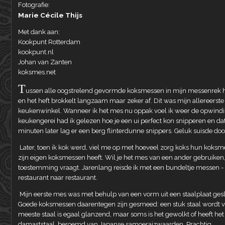
Fotografie:
Marie Cécile Thijs
Met dank aan:
Kookpunt Rotterdam
kookpunt.nl
Johan van Zanten
koksmes.net
T
ussen alle oogstrelend gevormde koksmessen in mijn messenrek han
en het heft brokkelt langzaam maar zeker af. Dit was mijn allereerst
keukenwinkel. Wanneer ik het mes nu oppak voel ik weer de opwindin
keukengerei had ik gelezen hoe je een ui perfect kon snipperen en da
minuten later lag er een berg flinterdunne snippers. Geluk suisde doo
Later, toen ik kok werd, viel me op met hoeveel zorg koks hun koksme
zijn eigen koksmessen heeft. Wil je het mes van een ander gebruiken, 
toestemming vraagt. Jarenlang reisde ik met een bundeltje messen - i
restaurant naar restaurant.
Mijn eerste mes was met behulp van een vorm uit een staalplaat gesla
Goede koksmessen daarentegen zijn gesmeed: een stuk staal wordt v
meeste staal is egaal glanzend, maar soms is het gewolkt of heeft het 
damaststaal, beroemd van Japanse samoeraizwaarden. Prachtig.