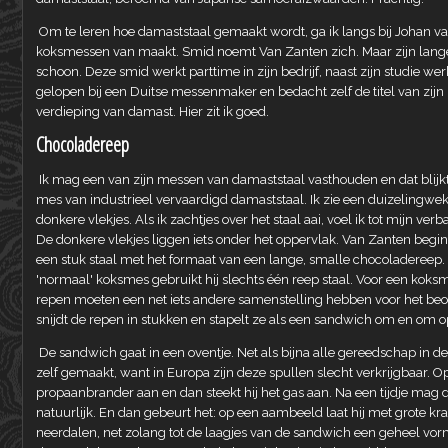
Om te leren hoe damaststaal gemaakt wordt, ga ik langs bij Johan va
koksmessen van maakt. Smid noemt Van Zanten zich. Maar zijn lange,
schoon. Deze smid werkt parttime in zijn bedrijf, naast zijn studie w
gelopen bij een Duitse messenmaker en bedacht zelf de titel van zij
verdieping van damast. Hier zit ik goed.
Chocoladereep
Ik mag een van zijn messen van damaststaal vasthouden en dat blijkt 
mes van industrieel vervaardigd damaststaal. Ik zie een duizelingwekk
donkere vlekjes. Als ik zachtjes over het staal aai, voel ik tot mijn ver
De donkere vlekjes liggen iets onder het oppervlak. Van Zanten begint
een stuk staal met het formaat van een lange, smalle chocoladereep. D
'normaal' koksmes gebruikt hij slechts één reep staal. Voor een koks
repen moeten een net iets andere samenstelling hebben voor het beo
snijdt de repen in stukken en stapelt ze als een sandwich om en om op 
De sandwich gaat in een oventje. Net als bijna alle gereedschap in de
zelf gemaakt, want in Europa zijn deze spullen slecht verkrijgbaar. Op
propaanbrander aan en dan steekt hij het gas aan. Na een tijdje mag 
natuurlijk. En dan gebeurt het: op een aambeeld laat hij met grote k
neerdalen, net zolang tot de laagjes van de sandwich een geheel vorme