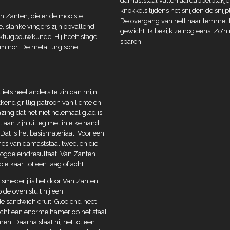
damaststaal vallen aardappelplakje
knokkels tijdens het snijden de sni
n Zanten, die er de mooiste
De overgang van heft naar lemmet h
 slanke vingers zijn opvallend
gewicht. Ik bekijk ze nog eens. Zo'
erktuigbouwkunde. Hij heeft stage
sparen.
n minor: De metallurgische
iets heel anders te zin dan mijn
end grillig patroon van lichte en
bazing dat het niet helemaal glad is.
 aan zijn uitleg met in elke hand
at is het basismateriaal. Voor een
mes van damaststaal twee, en die
ogde eindresultaat. Van Zanten
elkaar, tot een laag of acht.
 smederij is het door Van Zanten
 de oven sluit hij een
de sandwich eruit. Gloeiend heet
racht een enorme hamer op het staal
n. Daarna slaat hij het tot een