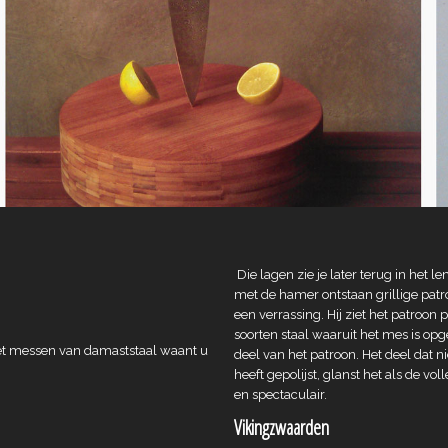
Die lagen zie je later terug in het l
met de hamer ontstaan grillige patr
een verrassing. Hij ziet het patroon 
soorten staal waaruit het mes is opge
 met messen van damaststaal waant u
deel van het patroon. Het deel dat n
heeft gepolijst, glanst het als de v
en spectaculair.
Vikingzwaarden