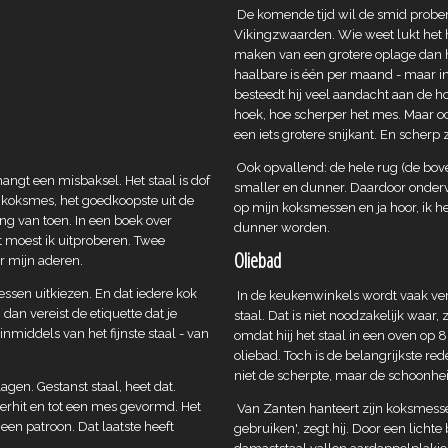
De komende tijd wil de smid probere
Vikingzwaarden. Wie weet lukt het h
maken van een grotere oplage dan hij
haalbare is één per maand - maar 
besteedt hij veel aandacht aan de h
hoek, hoe scherper het mes. Maar o
een iets grotere snijkant. En scherp 
Ook opvallend: de hele rug (de boven
gt een misbaksel. Het staal is dof
smaller en dunner. Daardoor ondervi
e koksmes, het goedkoopste uit de
op mijn koksmessen en ja hoor, ik h
g van toen. In een boek over
dunner worden.
t moest ik uitproberen. Twee
Oliebad
r mijn aderen.
ssen uitkiezen. En dat iedere kok
In de keukenwinkels wordt vaak ver
dan vereist de etiquette dat je
staal. Dat is niet noodzakelijk waar
nmiddels van het fijnste staal - van
omdat hiij het staal in een oven op 
oliebad. Toch is de belangrijkste r
niet de scherpte, maar de schoonheid 
gen. Gestanst staal, heet dat.
erhit en tot een mes gevormd. Het
Van Zanten hanteert zijn koksmesse
een patroon. Dat laatste heeft
gebruiken', zegt hij. Door een licht