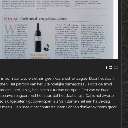
emmet, maar wat je ziet zijn geen kaarsrechte laagjes. Door het slaan
onen. Het patroon van het uiteindelijke damaststaal is voor de smid
pas veel later, als hij het in een zuurbad dompelt. Een van de twee
bouwd reageert met het zuur, dat het staal uitbijt. Dat is het zwarte
iet is uitgebeten ligt bovenop en als Van Zanten het een halve dag
olle maan. Dan maakt het contrast tussen licht en donker extreem groot