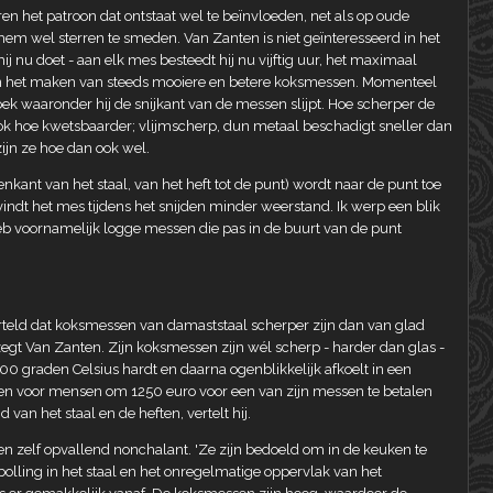
n het patroon dat ontstaat wel te beïnvloeden, net als op oude
em wel sterren te smeden. Van Zanten is niet geïnteresseerd in het
 nu doet - aan elk mes besteedt hij nu vijftig uur, het maximaal
in het maken van steeds mooiere en betere koksmessen. Momenteel
oek waaronder hij de snijkant van de messen slijpt. Hoe scherper de
ok hoe kwetsbaarder; vlijmscherp, dun metaal beschadigt sneller dan
zijn ze hoe dan ook wel.
kant van het staal, van het heft tot de punt) wordt naar de punt toe
ndt het mes tijdens het snijden minder weerstand. Ik werp een blik
eb voornamelijk logge messen die pas in de buurt van de punt
teld dat koksmessen van damaststaal scherper zijn dan van glad
, zegt Van Zanten. Zijn koksmessen zijn wél scherp - harder dan glas -
800 graden Celsius hardt en daarna ogenblikkelijk afkoelt in een
eden voor mensen om 1250 euro voor een van zijn messen te betalen
van het staal en de heften, vertelt hij.
n zelf opvallend nonchalant. 'Ze zijn bedoeld om in de keuken te
e bolling in het staal en het onregelmatige oppervlak van het