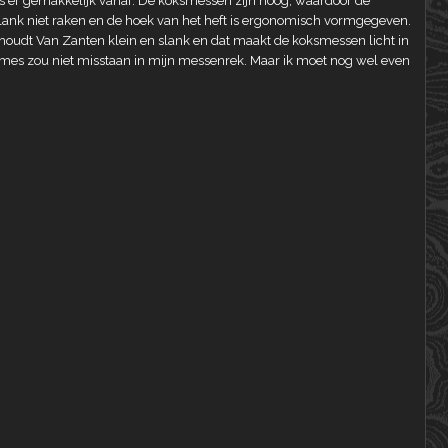
s er gemakkelijk vanaf. De koksmessen zijn hoog, waardoor de
jplank niet raken en de hoek van het heft is ergonomisch vormgegeven.
oudt Van Zanten klein en slank en dat maakt de koksmessen licht in
n mes zou niet misstaan in mijn messenrek. Maar ik moet nog wel even