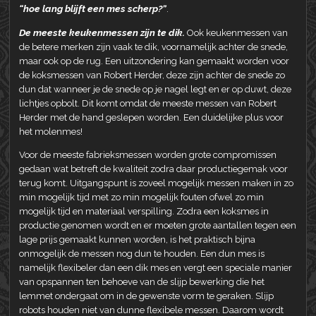
“hoe lang blijft een mes scherp?”
.
De meeste keukenmessen zijn te dik.
Ook keukenmessen van
de betere merken zijn vaak te dik, voornamelijk achter de snede,
maar ook op de rug. Een uitzondering kan gemaakt worden voor
de koksmessen van Robert Herder, deze zijn achter de snede zo
dun dat wanneer je de snede op je nagel legt en er op duwt, deze
lichtjes opbolt. Dit komt omdat de meeste messen van Robert
Herder met de hand geslepen worden. Een duidelijke plus voor
het molenmes!
Voor de meeste fabrieksmessen worden grote compromissen
gedaan wat betreft de kwaliteit zodra daar productiegemak voor
terug komt. Uitgangspunt is zoveel mogelijk messen maken in zo
min mogelijk tijd met zo min mogelijk fouten ofwel zo min
mogelijk tijd en materiaal verspilling. Zodra een koksmes in
productie genomen wordt en er moeten grote aantallen tegen een
lage prijs gemaakt kunnen worden, is het praktisch bijna
onmogelijk de messen nog dun te houden. Een dun mes is
namelijk flexibeler dan een dik mes en vergt een speciale manier
van opspannen ten behoeve van de slijp bewerking die het
lemmet ondergaat om in de gewenste vorm te geraken. Slijp
robots houden niet van dunne flexibele messen. Daarom wordt