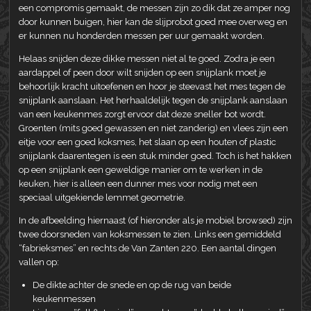
een compromis gemaakt, de messen zijn zo dik dat ze amper nog
door kunnen buigen, hier kan de slijprobot goed mee overweg en
er kunnen nu honderden messen per uur gemaakt worden.
Helaas snijden deze dikke messen niet al te goed. Zodra je een
aardappel of peen door wilt snijden op een snijplank moet je
behoorlijk kracht uitoefenen en hoor je steevast het mes tegen de
snijplank aanslaan. Het herhaaldelijk tegen de snijplank aanslaan
van een keukenmes zorgt ervoor dat deze sneller bot wordt.
Groenten (mits goed gewassen en niet zanderig) en vlees zijn een
eitje voor een goed koksmes, het slaan op een houten of plastic
snijplank daarentegen is een stuk minder goed. Toch is het hakken
op een snijplank een geweldige manier om te werken in de
keuken, hier is alleen een dunner mes voor nodig met een
speciaal uitgekiende lemmet geometrie.
In de afbeelding hiernaast (of hieronder als je mobiel browsed) zijn
twee doorsneden van koksmessen te zien. Links een gemiddeld
“fabrieksmes” en rechts de Van Zanten 220. Een aantal dingen
vallen op:
De dikte achter de snede en op de rug van beide
keukenmessen