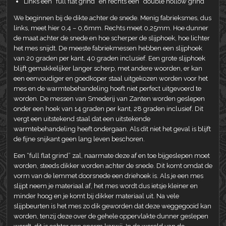
Links een “full flat grind” en rechts een “double hollow grind”
We beginnen bij de dikte achter de snede. Menig fabrieksmes, dus
links, meet hier 0,4 – 0,6mm. Rechts meet 0,25mm. Hoe dunner
de maat achter de snede en hoe scherper de slijphoek, hoe lichter
het mes snijdt. De meeste fabriekmessen hebben een slijphoek
van 20 graden per kant, 40 graden inclusief. Een grote slijphoek
blijft gemakkelijker langer scherp, met andere woorden, er kan
een eenvoudiger en goedkoper staal uitgekozen worden voor het
mes en de warmtebehandeling hoeft niet perfect uitgevoerd te
worden. De messen van Smederij van Zanten worden geslepen
onder een hoek van 14 graden per kant, 28 graden inclusief. Dit
vergt een uitstekend staal dat een uitstekende
warmtebehandeling heeft ondergaan. Als dit niet het geval is blijft
de fijne snijkant geen lang leven beschoren.
Een “full flat grind” zal, naarmate deze af en toe bijgeslepen moet
worden, steeds dikker worden achter de snede. Dit komt omdat de
vorm van de lemmet doorsnede een driehoek is. Als je een mes
slijpt neem je materiaal af, het mes wordt dus ietsje kleiner en
minder hoog en je komt bij dikker materiaal uit. Na vele
slijpbeurten is het mes zo dik geworden dat deze weggegooid kan
worden, tenzij deze over de gehele oppervlakte dunner geslepen