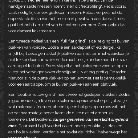
wordt, dit is echter een enorm karwij. In de wereld van de
handgemaakte messen noemt men dit "reprofiling". Het is vooral
vaak nodig bij convex geslepen messen. Helaas verpest het de
oppervlakte finish van het mes en in geval van een damast mes
gaat het zichtbare deel van het patroon verloren. Geen optie dus
voor damast koksmessen.
Een tweede nadeel van een “full flat grind” is de neiging tot blijven
plakken van voedsel. Zodra je een aardappel of iets dergelijks
snijdt blijft deze gemakkelijk plakken aan het lemmet waardoor je
niet lekker door kan werken. Je moet met je andere hand het stuk
aardappel loshalen. Soms stapelt al het plakkende voedsel op en
vliegt het vervolgens over de snijplank. Niet erg prettig. De reden
hiervoor zijn de platte vlakken op het lemmet. Het is gemakkelijk
voor een aardappel om te blijven plakken aan een plat vlak.
Een “double hollow grind” heeft twee hol geslepen vlakken. Zodra
je gedurende zijn leven een koksmes opnieuw scherp slijpt zal je
wat materiaal afnemen, alleen bij een hol geslepen mes valt het
op dat naarmate je hoger komt, de dikte niet tot amper zal
langer genieten van een licht snijdend
toenemen. Dit betekend
mes.
Daarnaast blijft voedsel ook minder gemakkelijk plakken
aan holle vlakken. Verder is het zo dat de “richel” halverwege het